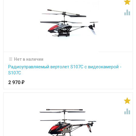


Нет в наличии
Радиоуправляемый вертолет S107C с видеокамерой -
S107C
2 970
₽

