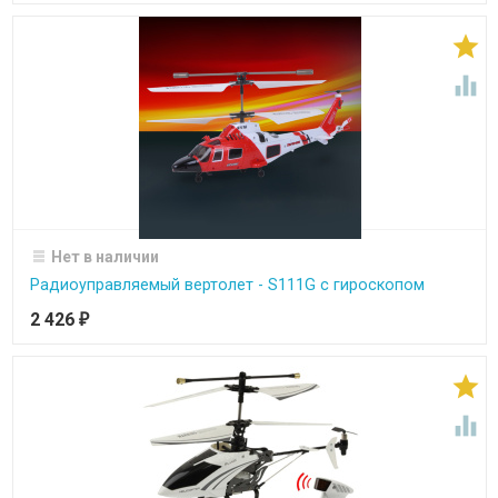


Нет в наличии
Радиоуправляемый вертолет - S111G с гироскопом
2 426
₽

