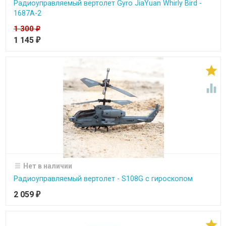
Радиоуправляемый вертолет Gyro JiaYuan Whirly Bird -
1687A-2
1 300
₽
1 145
₽


Нет в наличии
Радиоуправляемый вертолет - S108G с гироскопом
2 059
₽
