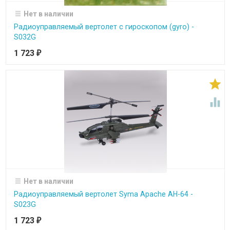
Нет в наличии
Радиоуправляемый вертолет c гироскопом (gyro) -
S032G
1 723
₽


Нет в наличии
Радиоуправляемый вертолет Syma Apache AH-64 -
S023G
1 723
₽