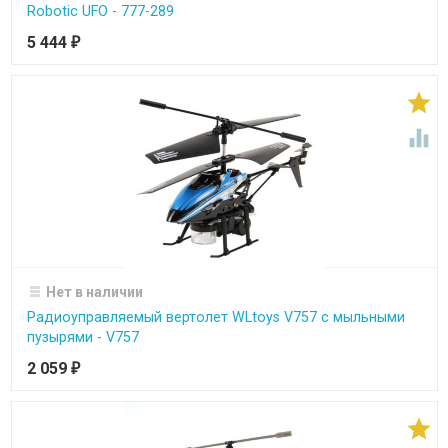
Robotic UFO - 777-289
5 444
₽


Нет в наличии
Радиоуправляемый вертолет WLtoys V757 с мыльными
пузырями - V757
2 059
₽
