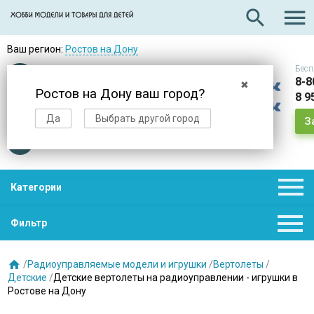

search
Ваш регион:
Ростов на Дону
Бесп
Оплата
при получении
8-8
✖
Ростов на Дону ваш город?
8 9
Доставка
в день заказа
Да
Выбрать другой город
З
Звезды
нас выбирают

Категории

Фильтр

/
Радиоуправляемые модели и игрушки
/
Вертолеты
/
Детские
/
Детские вертолеты на радиоуправлении - игрушки в
Ростове на Дону