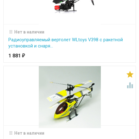
Нет в наличии
Радиоуправляемый вертолет WLtoys V398 с ракетной
установкой и снаря...
1 881
₽


Нет в наличии