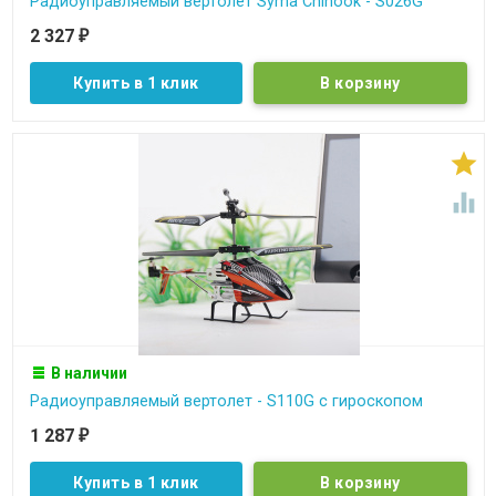
Радиоуправляемый вертолет Syma Chinook - S026G
2 327
₽
Купить в 1 клик


В наличии
Радиоуправляемый вертолет - S110G с гироскопом
1 287
₽
Купить в 1 клик