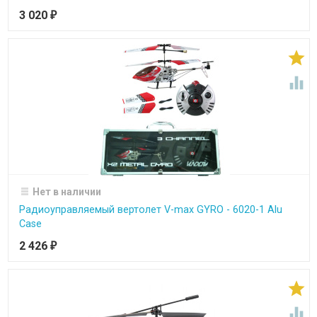
3 020
₽


Нет в наличии
Радиоуправляемый вертолет V-max GYRO - 6020-1 Alu
Case
2 426
₽

