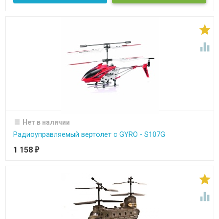


Нет в наличии
Радиоуправляемый вертолет c GYRO - S107G
1 158
₽

