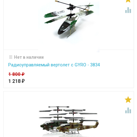

Нет в наличии
Радиоуправляемый вертолет c GYRO - 3834
1 800
₽
1 218
₽

