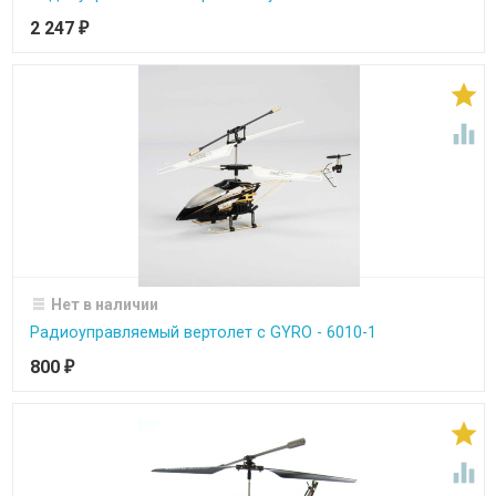
2 247
₽


Нет в наличии
Радиоуправляемый вертолет c GYRO - 6010-1
800
₽

