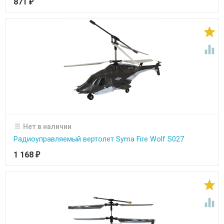
871
₽


Нет в наличии
Радиоуправляемый вертолет Syma Fire Wolf S027
1 168
₽

