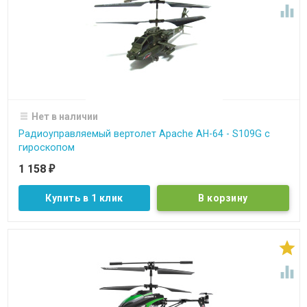

Нет в наличии
Радиоуправляемый вертолет Apache AH-64 - S109G с
гироскопом
1 158
₽
Купить в 1 клик

