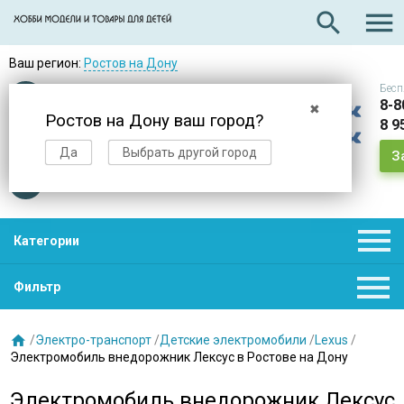

search
Ваш регион:
Ростов на Дону
Бесп
Оплата
при получении
8-8
✖
Ростов на Дону ваш город?
8 9
Доставка
в день заказа
Да
Выбрать другой город
З
Звезды
нас выбирают

Категории

Фильтр

/
Электро-транспорт
/
Детские электромобили
/
Lexus
/
Электромобиль внедорожник Лексус в Ростове на Дону
Электромобиль внедорожник Лексус