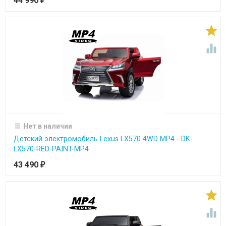
44 990
₽


Нет в наличии
Детский электромобиль Lexus LX570 4WD MP4 - DK-
LX570-RED-PAINT-MP4
43 490
₽

