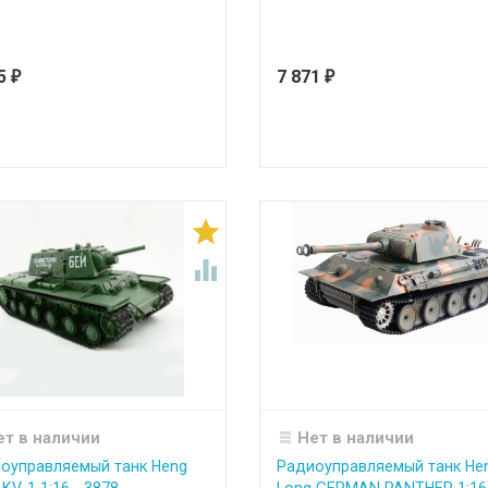
05
7 871
₽
₽


ет в наличии
Нет в наличии
оуправляемый танк Heng
Радиоуправляемый танк He