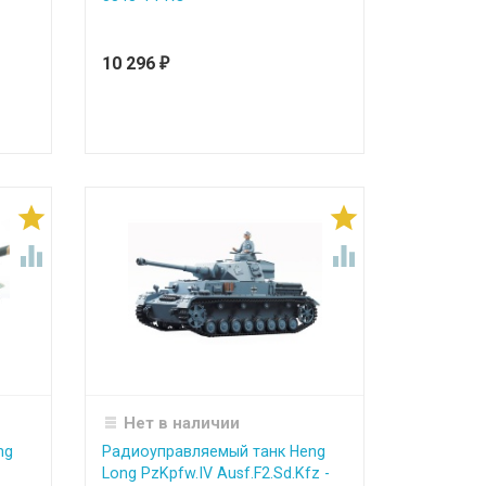
10 296
₽




Нет в наличии
ng
Радиоуправляемый танк Heng
Long PzKpfw.IV Ausf.F2.Sd.Kfz -