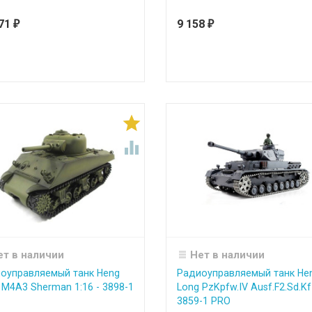
771
9 158
₽
₽


ет в наличии
Нет в наличии
оуправляемый танк Heng
Радиоуправляемый танк He
 M4A3 Sherman 1:16 - 3898-1
Long PzKpfw.IV Ausf.F2.Sd.Kf
3859-1 PRO