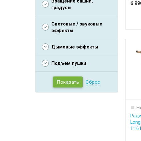
Вращение башни,
6 9
градусы
Световые / звуковые
эффекты
Дымовые эффекты
Подъем пушки
Сброс
Н
Ради
Long
1:16 