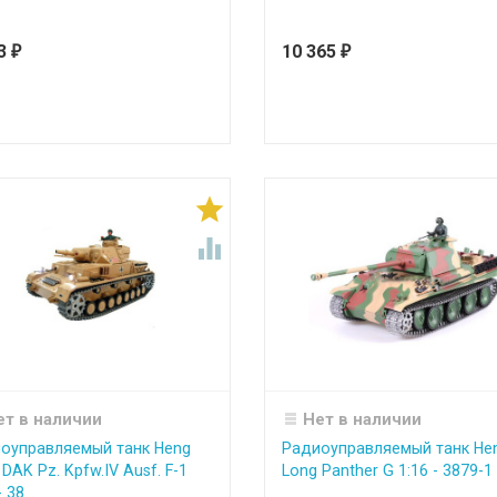
43
10 365
₽
₽


ет в наличии
Нет в наличии
оуправляемый танк Heng
Радиоуправляемый танк He
DAK Pz. Kpfw.IV Ausf. F-1
Long Panther G 1:16 - 3879-1
 38...