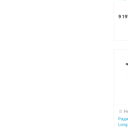
9 1
Н
Ради
Long