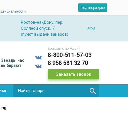
Подтверждаю
иденциальности
.
Ростов-на-Дону, пер.
Соляной спуск, 7
Вход
(пункт выдачи заказов)
Бесплатно по России
8-800-511-57-03
Звезды
нас
8 958 581 32 70
выбирают
Заказать звонок

лки
ong