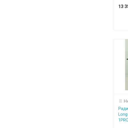
13 
Н
Ради
Long 
1PR