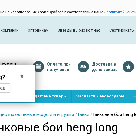
сие на использование cookie-файлов в соответствии с нашей
политикой конф
 компании
Оптовикам
Звезды выбирают нас
Сертификаты
Оплата
при
Доставка
в
получении
день заказа
д?
✖
род
и и игрушки
Детские товары
Запчасти и аксессуары
Е
диоуправляемые модели и игрушки
/
Танки
/
Танковые бои heng l
нковые бои heng long