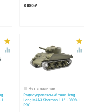
8 880
₽




Нет в наличии
ng
Радиоуправляемый танк Heng
9-1
Long M4A3 Sherman 1:16 - 3898-1
PRO