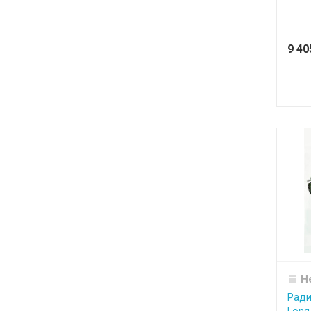
9 4
Н
Ради