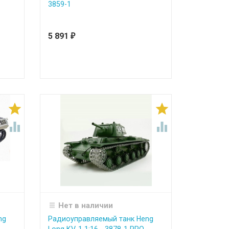
3859-1
5 891
₽




Нет в наличии
ng
Радиоуправляемый танк Heng