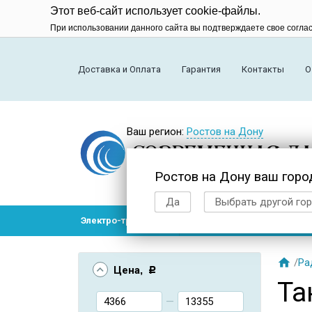
Этот веб-сайт использует cookie-файлы.
При использовании данного сайта вы подтверждаете свое согла
Доставка и Оплата
Гарантия
Контакты
О
Ваш регион:
Ростов на Дону
Ростов на Дону ваш горо
Да
Выбрать другой го
Электро-транспорт
Радиоуправляемые модел

/
Ра
Цена
, Р
Та
—