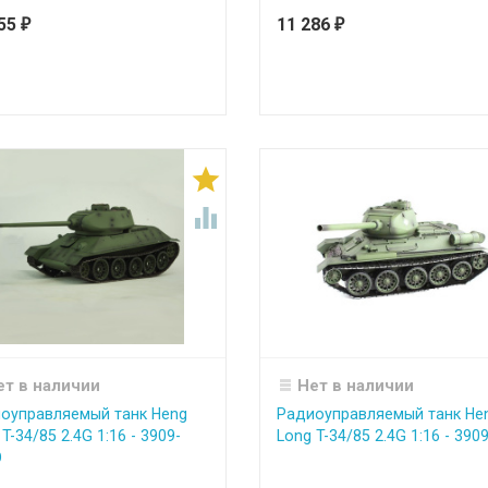
355
11 286
₽
₽


ет в наличии
Нет в наличии
оуправляемый танк Heng
Радиоуправляемый танк He
T-34/85 2.4G 1:16 - 3909-
Long T-34/85 2.4G 1:16 - 390
O