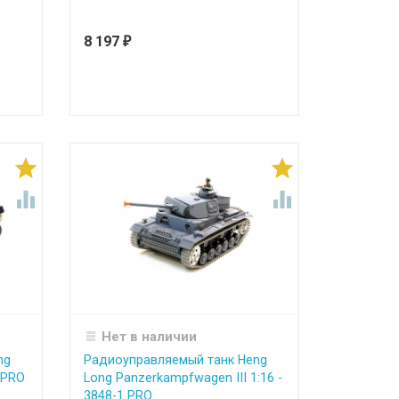
8 197
₽




Нет в наличии
ng
Радиоуправляемый танк Heng
 PRO
Long Panzerkampfwagen III 1:16 -
3848-1 PRO