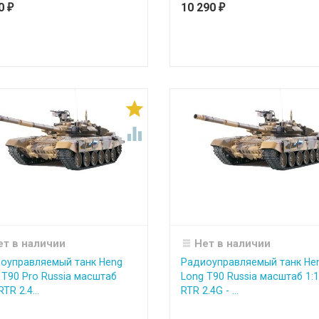
90
10 290
₽
₽


ет в наличии
Нет в наличии
оуправляемый танк Heng
Радиоуправляемый танк He
 T90 Pro Russia масштаб
Long T90 Russia масштаб 1:
RTR 2.4...
RTR 2.4G - ...