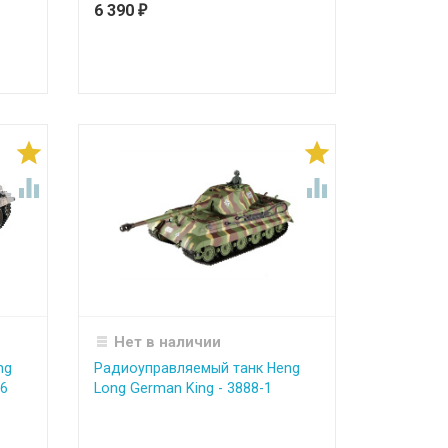
6 390
₽




Нет в наличии
ng
Радиоуправляемый танк Heng
16
Long German King - 3888-1