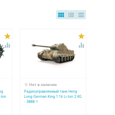







Нет в наличии
ng
Радиоуправляемый танк Heng
-Ion
Long German King 1:16 Li-Ion 2.4G
- 3888-1