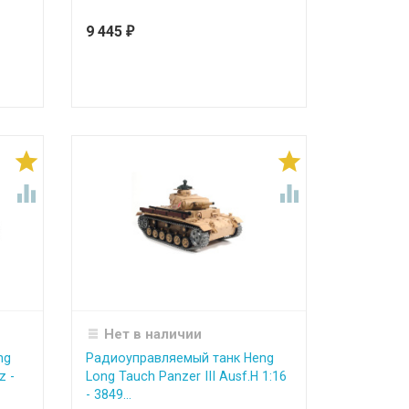
9 445
₽




Нет в наличии
ng
Радиоуправляемый танк Heng
z -
Long Tauch Panzer III Ausf.H 1:16
- 3849...