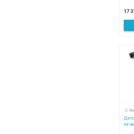
17 
Н
Детс
на а