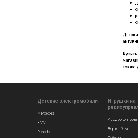
д
с
р
с
Детски
активн
Купить
магази
также 
Детские электромобили
Игрушки на
радиоуправ
Mercedes
Квадрокоптеры
BMV
Вертолёты
Porsche
Роботы