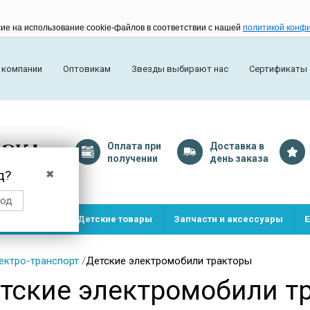
сие на использование cookie-файлов в соответствии с нашей
политикой конф
 компании
Оптовикам
Звезды выбирают нас
Сертификаты
Оплата
при
Доставка
в
получении
день заказа
д?
✖
род
и и игрушки
Детские товары
Запчасти и аксессуары
Е
ектро-транспорт
/
Детские электромобили тракторы
тские электромобили т