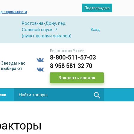
Подтверждаю
иденциальности
.
Ростов-на-Дону, пер.
Соляной спуск, 7
Вход
(пункт выдачи заказов)
Бесплатно по России
8-800-511-57-03
Звезды
нас
8 958 581 32 70
выбирают
Заказать звонок

лки
ракторы