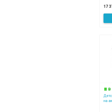
17 
В
Детс
на а