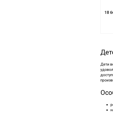
18 
Дет
Дети в
удовол
доступ
произво
Осо
р
н