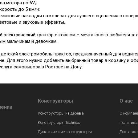
ва мотора по 6V;
корость до 5 км/ч;
езиновые накладки на колесах для лучшего сцепления с повер
ветовые и звуковые эффекты.
й электрический трактор с ковшом – мечта юного любителя те
ым мальчикам и девочкам.
 детский электромобиль-трактор, предназначенный для водител
не. Для этого нужно добавить выбранный товар в корзину и оф
услуга самовывоза в Ростове на Дону.
Конструкторы
О нас
лении
Конструкторы из дерева
О компан
Конструкторы Technics
Политика
Динамические конструкторы
Доставка