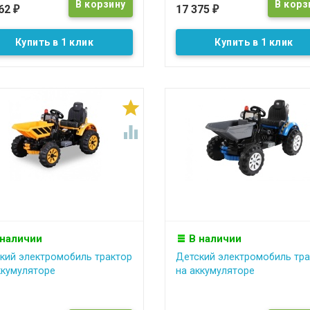
662
17 375
₽
₽
Купить в 1 клик
Купить в 1 клик


 наличии
В наличии
кий электромобиль трактор
Детский электромобиль тра
ккумуляторе
на аккумуляторе