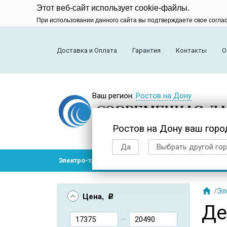
Этот веб-сайт использует cookie-файлы.
При использовании данного сайта вы подтверждаете свое согла
Доставка и Оплата
Гарантия
Контакты
О
Ваш регион:
Ростов на Дону
Ростов на Дону ваш горо
Да
Выбрать другой го
Электро-транспорт
Радиоуправляемые модел

/
Эл
Цена
, Р
Де
—