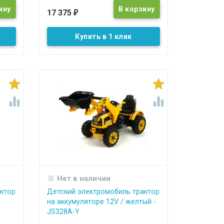
17 375
₽
Купить в 1 клик




Нет в наличии
ктор
Детский электромобиль трактор
на аккумуляторе 12V / желтый -
JS328A-Y