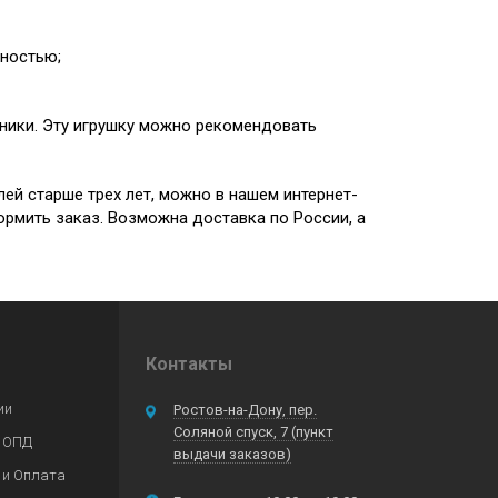
хностью;
хники. Эту игрушку можно рекомендовать
ей старше трех лет, можно в нашем интернет-
ормить заказ. Возможна доставка по России, а
Контакты
ии
Ростов-на-Дону, пер.
Соляной спуск, 7 (пункт
 ОПД
выдачи заказов)
 и Оплата