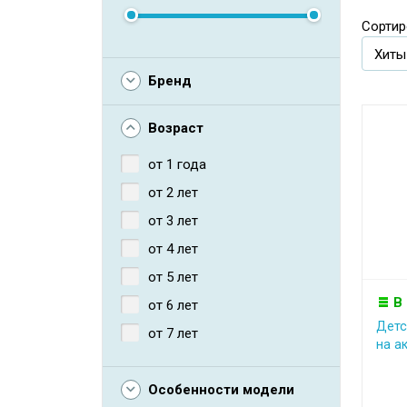
Сортир
Бренд
Возраст
от 1 года
от 2 лет
от 3 лет
от 4 лет
от 5 лет
В
от 6 лет
Детс
от 7 лет
на а
Особенности модели