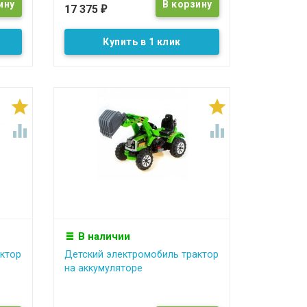
17 375
₽
Купить в 1 клик




В наличии
ктор
Детский электромобиль трактор
на аккумуляторе