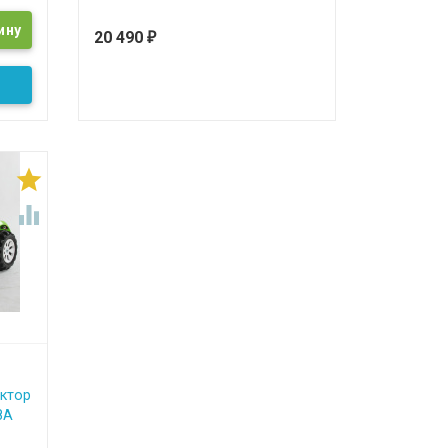
20 490
₽


ктор
8A