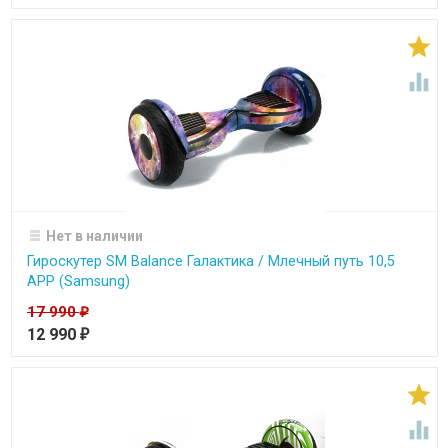


Нет в наличии
Гироскутер SM Balance Галактика / Млечный путь 10,5
APP (Samsung)
17 990
₽
12 990
₽

