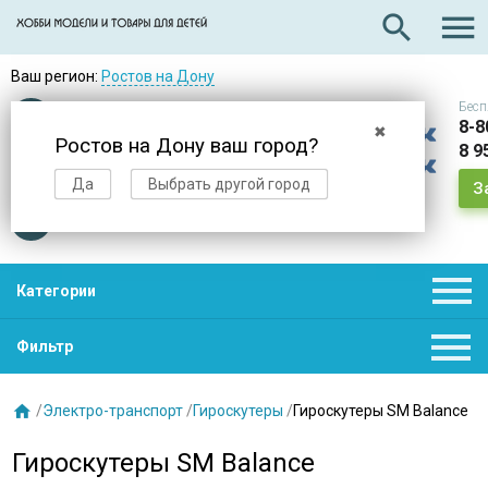

search
Ваш регион:
Ростов на Дону
Бесп
Оплата
при получении
8-8
✖
Ростов на Дону ваш город?
8 9
Доставка
в день заказа
Да
Выбрать другой город
З
Звезды
нас выбирают

Категории

Фильтр

/
Электро-транспорт
/
Гироскутеры
/
Гироскутеры SM Balance
Гироскутеры SM Balance