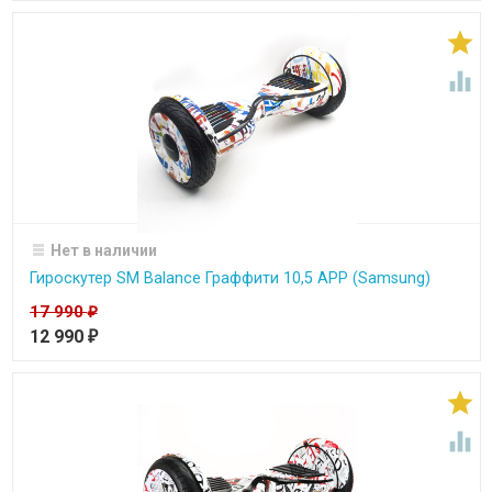


Нет в наличии
Гироскутер SM Balance Граффити 10,5 APP (Samsung)
17 990
₽
12 990
₽

