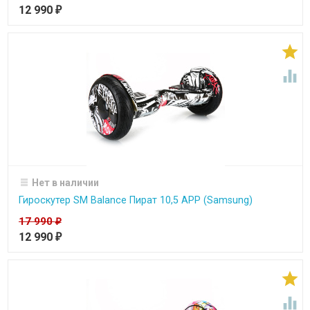
12 990
₽


Нет в наличии
Гироскутер SM Balance Пират 10,5 APP (Samsung)
17 990
₽
12 990
₽

