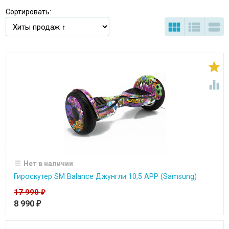
Сортировать:





Нет в наличии
Гироскутер SM Balance Джунгли 10,5 APP (Samsung)
17 990
₽
8 990
₽