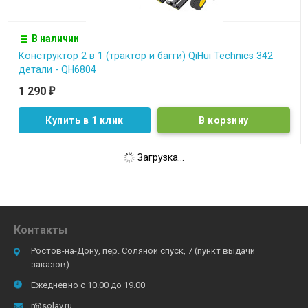
В наличии
Конструктор 2 в 1 (трактор и багги) QiHui Technics 342
детали - QH6804
1 290
₽
Купить в 1 клик
Загрузка...
Контакты
Ростов-на-Дону, пер. Соляной спуск, 7 (пункт выдачи
заказов)
Ежедневно с 10.00 до 19.00
r@solav.ru