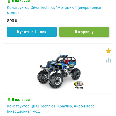
В наличии
Конструктор QiHui Technics "Мотоцикл" (инерционная
модель...
890
₽
Купить в 1 клик


В наличии
Конструктор QiHui Technics ''Краулер, Айрон Хорс''
(инерционная мод...