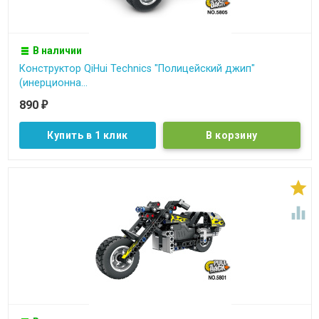
В наличии
Конструктор QiHui Technics "Полицейский джип"
(инерционна...
890
₽
Купить в 1 клик

