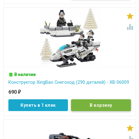


В наличии
Конструктор XingBao Снегоход (290 деталей) - XB-06009
690
₽
Купить в 1 клик

