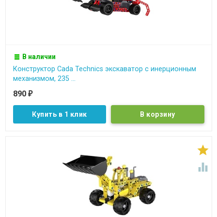
В наличии
Конструктор Cada Technics экскаватор c инерционным
механизмом, 235 ...
890
₽
Купить в 1 клик

