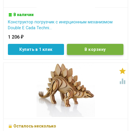
В наличии
Конструктор погрузчик c инерционным механизмом
Double E Cada Techni...
1 206
₽
Купить в 1 клик


Осталось несколько