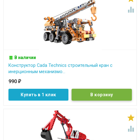

В наличии
Конструктор Cada Technics строительный кран c
инерционным механизмо...
990
₽
Купить в 1 клик

