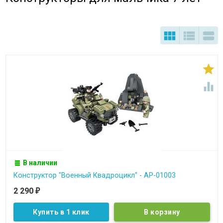





В наличии
Конструктор "Военный Квадроцикл" - АР-01003
2 290
₽
Купить в 1 клик