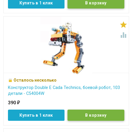
Купить в 1 клик


Осталось несколько
Конструктор Double E Cada Technics, боевой робот, 103
детали - C54004W
390
₽
Купить в 1 клик