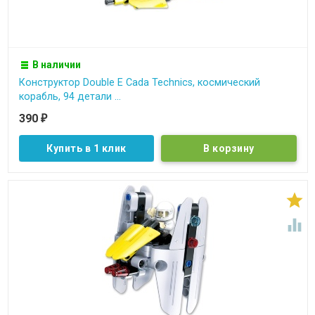
В наличии
Конструктор Double E Cada Technics, космический
корабль, 94 детали ...
390
₽
Купить в 1 клик

