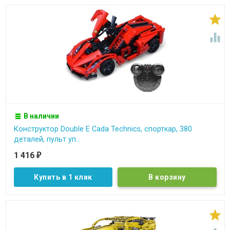


В наличии
Конструктор Double E Cada Technics, спорткар, 380
деталей, пульт уп...
1 416
₽
Купить в 1 клик
