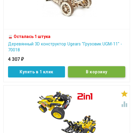
Осталась 1 штука
Деревянный 3D конструктор Ugears "Грузовик UGM-11" -
70018
4 307
₽
Купить в 1 клик

