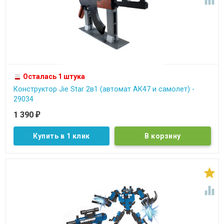
Осталась 1 штука
Конструктор Jie Star 2в1 (автомат АК47 и самолет) -
29034
1 390
₽
Купить в 1 клик

