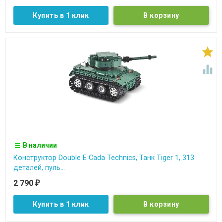
Купить в 1 клик


В наличии
Конструктор Double E Cada Technics, Танк Tiger 1, 313
деталей, пуль...
2 790
₽
Купить в 1 клик