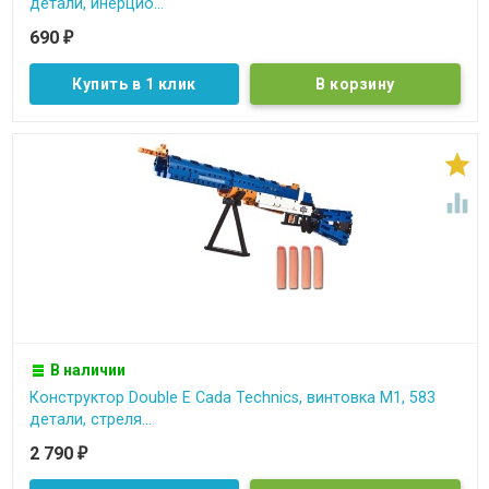
детали, инерцио...
690
₽
Купить в 1 клик


В наличии
Конструктор Double E Cada Technics, винтовка М1, 583
детали, стреля...
2 790
₽