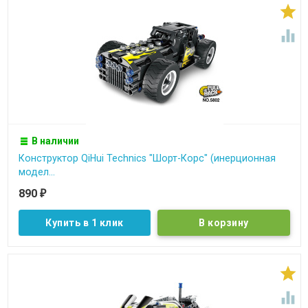


В наличии
Конструктор QiHui Technics "Шорт-Корс" (инерционная
модел...
890
₽
Купить в 1 клик

