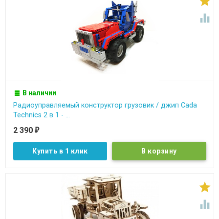


В наличии
Радиоуправляемый конструктор грузовик / джип Cada
Technics 2 в 1 - ...
2 390
₽
Купить в 1 клик

