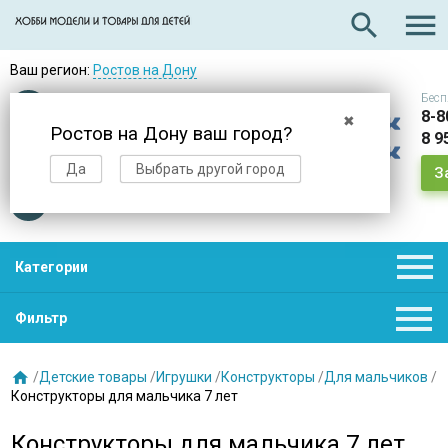

search
Ваш регион:
Ростов на Дону
Бесп
Оплата
при получении
8-8
✖
Ростов на Дону ваш город?
8 9
Доставка
в день заказа
Да
Выбрать другой город
З
Звезды
нас выбирают

Категории

Фильтр

/
Детские товары
/
Игрушки
/
Конструкторы
/
Для мальчиков
/
Конструкторы для мальчика 7 лет
Конструкторы для мальчика 7 лет