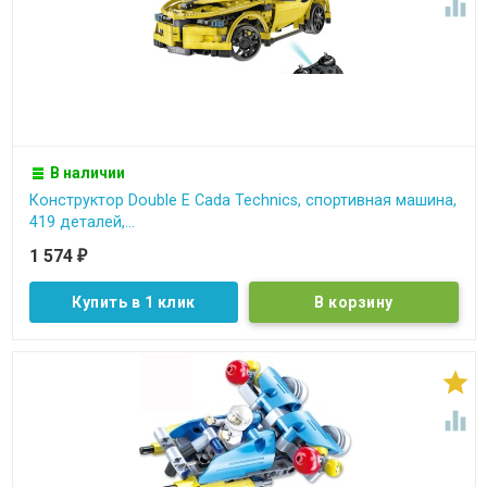

В наличии
Конструктор Double E Cada Technics, спортивная машина,
419 деталей,...
1 574
₽
Купить в 1 клик

