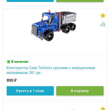


В наличии
Конструктор Cada Technics грузовик c инерционным
механизмом, 301 де...
890
₽
Купить в 1 клик
