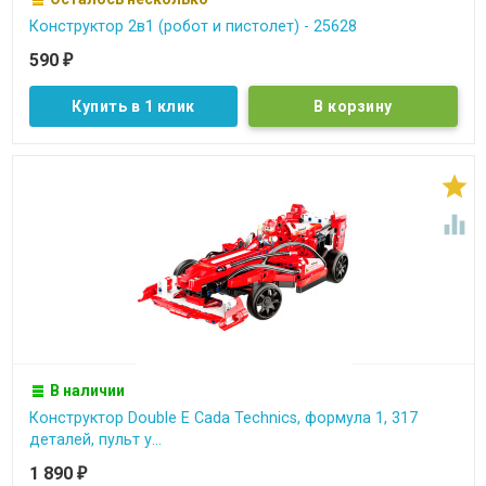
Конструктор 2в1 (робот и пистолет) - 25628
590
₽
Купить в 1 клик


В наличии
Конструктор Double E Cada Technics, формула 1, 317
деталей, пульт у...
1 890
₽