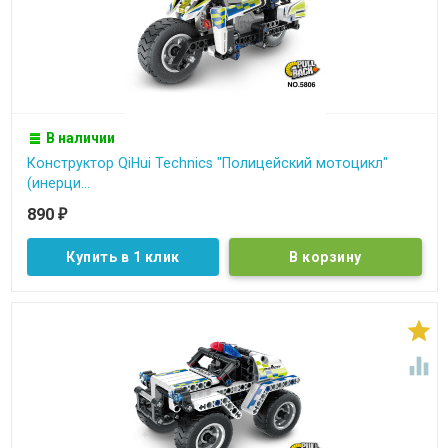
В наличии
Конструктор QiHui Technics "Полицейский мотоцикл"
(инерци...
890
₽
Купить в 1 клик

