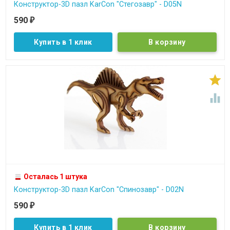
Конструктор-3D пазл KarCon "Стегозавр" - D05N
590
₽
Купить в 1 клик


Осталась 1 штука
Конструктор-3D пазл KarCon "Спинозавр" - D02N
590
₽
Купить в 1 клик