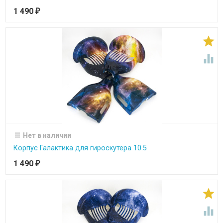
1 490
₽


Нет в наличии
Корпус Галактика для гироскутера 10.5
1 490
₽

