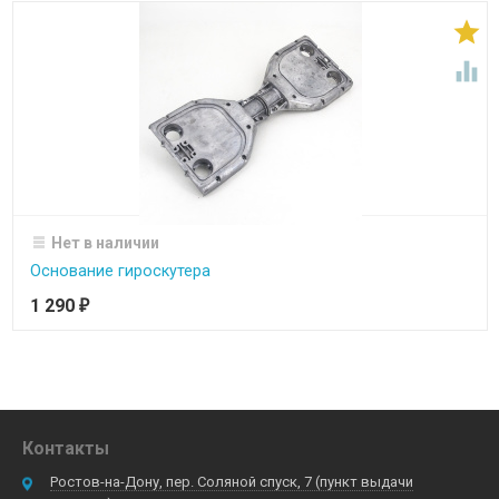


Нет в наличии
Основание гироскутера
1 290
₽
Контакты
Ростов-на-Дону, пер. Соляной спуск, 7 (пункт выдачи