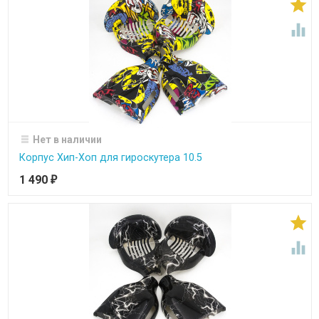


Нет в наличии
Корпус Хип-Хоп для гироскутера 10.5
1 490
₽

