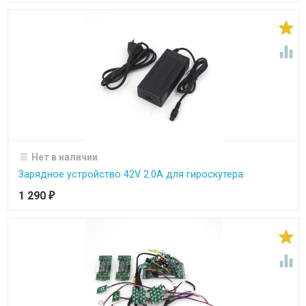


Нет в наличии
Зарядное устройство 42V 2.0A для гироскутера
1 290
₽

