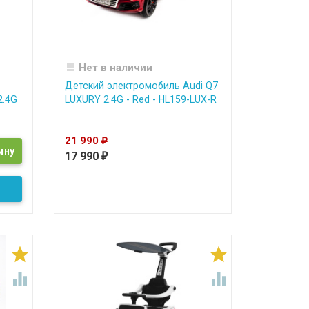
Нет в наличии
Детский электромобиль Audi Q7
2.4G
LUXURY 2.4G - Red - HL159-LUX-R
21 990
₽
17 990
₽



