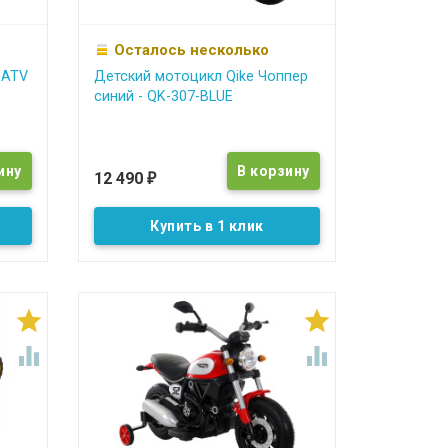
Осталось несколько
 ATV
Детский мотоцикл Qike Чоппер
синий - QK-307-BLUE
12 490
₽
Купить в 1 клик



