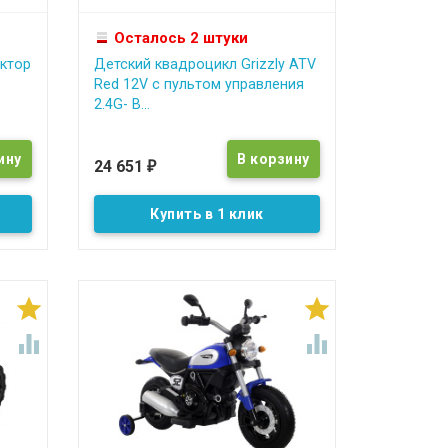
Осталось 2 штуки
ктор
Детский квадроцикл Grizzly ATV
Red 12V с пультом управления
2.4G- B...
24 651
₽
Купить в 1 клик



