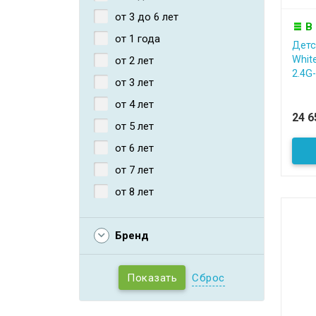
от 3 до 6 лет
В
от 1 года
Детс
Whit
от 2 лет
2.4G-.
от 3 лет
от 4 лет
24 
от 5 лет
от 6 лет
от 7 лет
от 8 лет
Бренд
Сброс