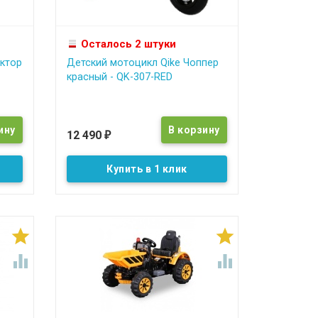
Осталось 2 штуки
ктор
Детский мотоцикл Qike Чоппер
красный - QK-307-RED
12 490
₽
Купить в 1 клик



