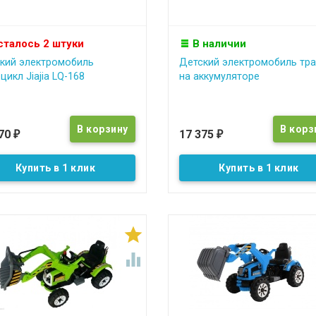
сталось 2 штуки
В наличии
кий электромобиль
Детский электромобиль тра
цикл Jiajia LQ-168
на аккумуляторе
870
17 375
₽
₽
Купить в 1 клик
Купить в 1 клик

