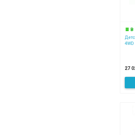
В
Детс
4WD 
27 