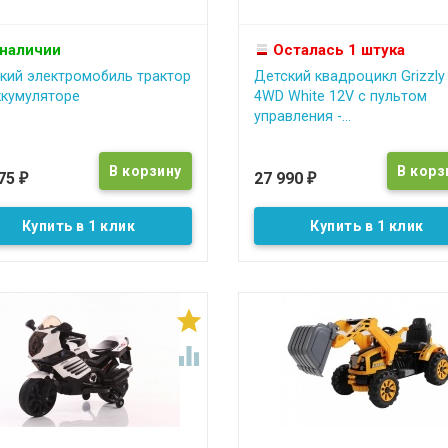
 наличии
Осталась 1 штука
кий электромобиль трактор
Детский квадроцикл Grizzly
ккумуляторе
4WD White 12V с пультом
управления -...
375
27 990
₽
₽
Купить в 1 клик
Купить в 1 клик

