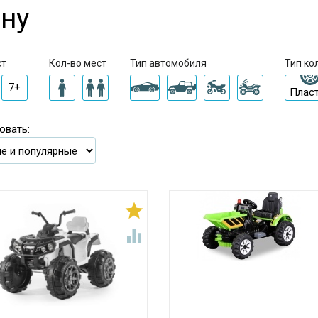
ну
ст
Кол-во мест
Тип автомобиля
Тип ко
7+
Плас
овать:

