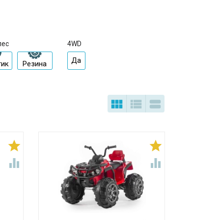
лес
4WD
Да
тик
Резина






