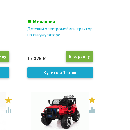
В наличии
Детский электромобиль трактор
на аккумуляторе
17 375
₽
Купить в 1 клик



