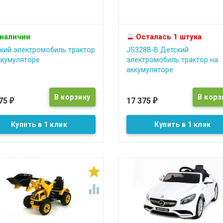
 наличии
Осталась 1 штука
кий электромобиль трактор
JS328B-B Детский
ккумуляторе
электромобиль трактор на
аккумуляторе
375
17 375
₽
₽
Купить в 1 клик
Купить в 1 клик

