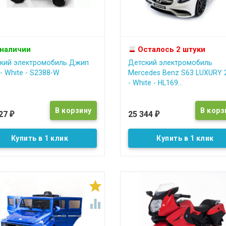
 наличии
Осталось 2 штуки
кий электромобиль Джип
Детский электромобиль
- White - S2388-W
Mercedes Benz S63 LUXURY 
- White - HL169...
027
25 344
₽
₽
Купить в 1 клик
Купить в 1 клик

