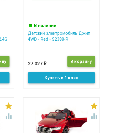
В наличии
Детский электромобиль Джип
2.4G
4WD - Red - S2388-R
27 027
₽
Купить в 1 клик



