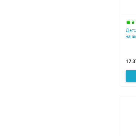
В
Детс
на а
17 