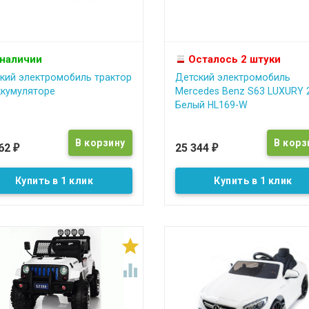
 наличии
Осталось 2 штуки
кий электромобиль трактор
Детский электромобиль
ккумуляторе
Mercedes Benz S63 LUXURY 
Белый HL169-W
662
25 344
₽
₽
Купить в 1 клик
Купить в 1 клик

