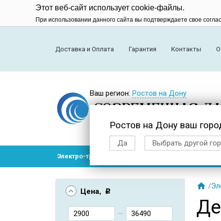
Этот веб-сайт использует cookie-файлы.
При использовании данного сайта вы подтверждаете свое согла
Доставка и Оплата
Гарантия
Контакты
О
Ваш регион:
Ростов на Дону
Ростов на Дону ваш горо
Да
Выбрать другой го
Электро-транспорт
Радиоуправляемые модел

/
Эл
Цена
, Р
Де
—