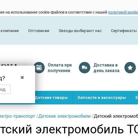
сие на использование cookie-файлов в соответствии с нашей
политикой конф
 компании
Оптовикам
Звезды выбирают нас
Сертификаты
Оплата
при
Доставка
в
получении
день заказа
д?
✖
род
и и игрушки
Детские товары
Запчасти и аксессуары
Е
ектро-транспорт
/
Детские электромобили
/
Детский электромоб
тский электромобиль TC