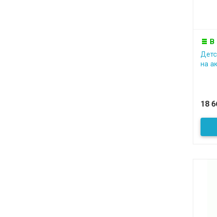
В
Детс
на а
18 