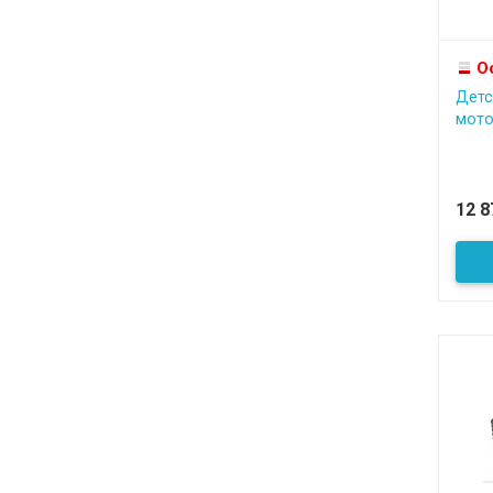
О
Детс
мото
12 