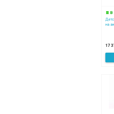
В
Детс
на а
17 