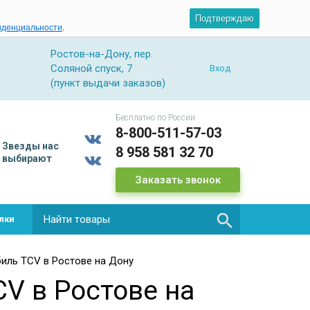
Подтверждаю
иденциальности
.
Ростов-на-Дону, пер.
Соляной спуск, 7
Вход
(пункт выдачи заказов)
Бесплатно по России
8-800-511-57-03
Звезды
нас
8 958 581 32 70
выбирают
Заказать звонок

лки
иль TCV в Ростове на Дону
V в Ростове на