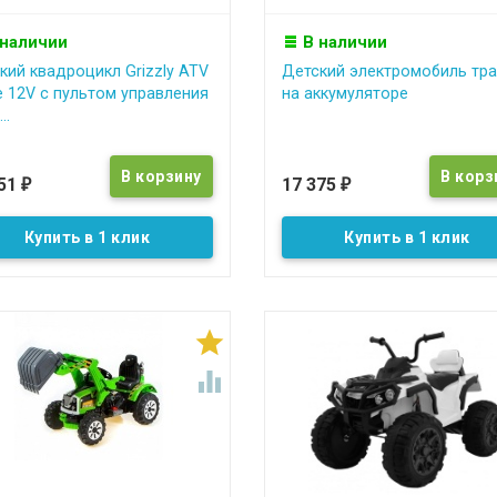
 наличии
В наличии
кий квадроцикл Grizzly ATV
Детский электромобиль тра
e 12V с пультом управления
на аккумуляторе
..
651
17 375
₽
₽
Купить в 1 клик
Купить в 1 клик

